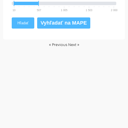
10
507
1 005
1 503
2 000
Vyhľadať na MAPE
Hľadať
« Previous
Next »