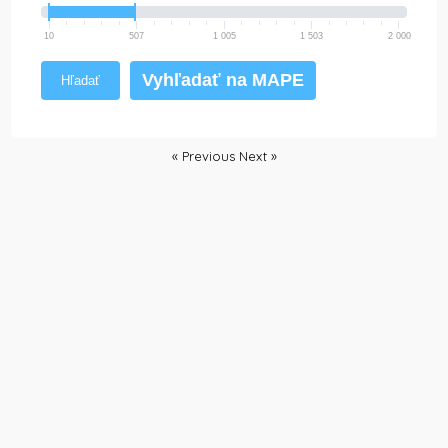
10
507
1 005
1 503
2 000
Vyhľadať na MAPE
Hľadať
« Previous
Next »