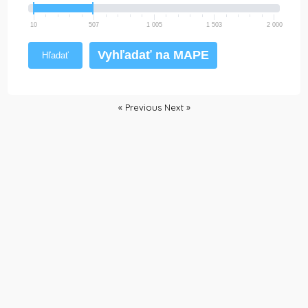
10
507
1 005
1 503
2 000
Vyhľadať na MAPE
Hľadať
« Previous
Next »