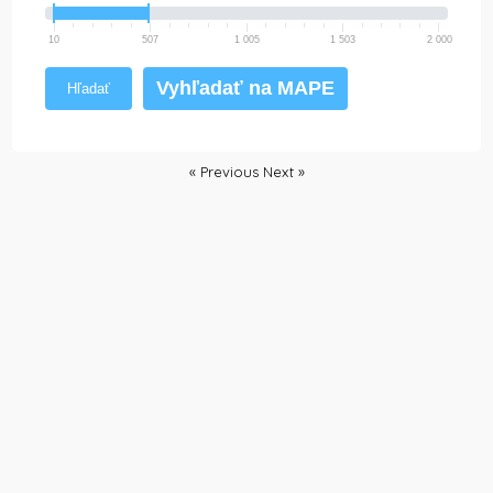
10
507
1 005
1 503
2 000
Vyhľadať na MAPE
Hľadať
« Previous
Next »