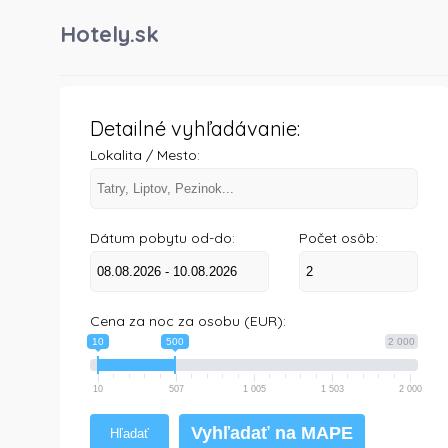
Hotely.sk
Detailné vyhľadávanie:
Lokalita / Mesto:
Dátum pobytu od-do:
Počet osôb:
Cena za noc za osobu (EUR):
10
500
2 000
10
507
1 005
1 503
2 000
Vyhľadať na MAPE
Hľadať