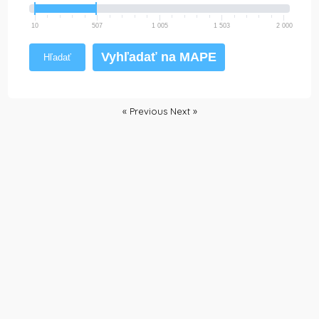
10
507
1 005
1 503
2 000
Vyhľadať na MAPE
Hľadať
« Previous
Next »