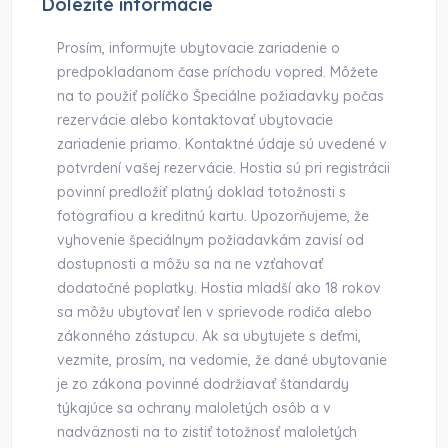
Dôležité informácie
Prosím, informujte ubytovacie zariadenie o
predpokladanom čase príchodu vopred. Môžete
na to použiť políčko Špeciálne požiadavky počas
rezervácie alebo kontaktovať ubytovacie
zariadenie priamo. Kontaktné údaje sú uvedené v
potvrdení vašej rezervácie. Hostia sú pri registrácii
povinní predložiť platný doklad totožnosti s
fotografiou a kreditnú kartu. Upozorňujeme, že
vyhovenie špeciálnym požiadavkám zavisí od
dostupnosti a môžu sa na ne vzťahovať
dodatočné poplatky. Hostia mladší ako 18 rokov
sa môžu ubytovať len v sprievode rodiča alebo
zákonného zástupcu. Ak sa ubytujete s deťmi,
vezmite, prosím, na vedomie, že dané ubytovanie
je zo zákona povinné dodržiavať štandardy
týkajúce sa ochrany maloletých osôb a v
nadväznosti na to zistiť totožnosť maloletých