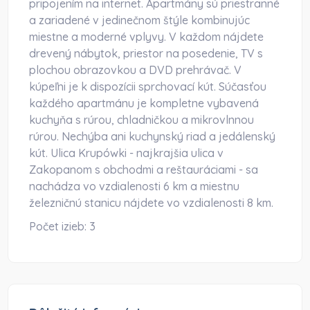
pripojením na internet. Apartmány sú priestranné
a zariadené v jedinečnom štýle kombinujúc
miestne a moderné vplyvy. V každom nájdete
drevený nábytok, priestor na posedenie, TV s
plochou obrazovkou a DVD prehrávač. V
kúpeľni je k dispozícii sprchovací kút. Súčasťou
každého apartmánu je kompletne vybavená
kuchyňa s rúrou, chladničkou a mikrovlnnou
rúrou. Nechýba ani kuchynský riad a jedálenský
kút. Ulica Krupówki - najkrajšia ulica v
Zakopanom s obchodmi a reštauráciami - sa
nachádza vo vzdialenosti 6 km a miestnu
železničnú stanicu nájdete vo vzdialenosti 8 km.
Počet izieb:
3