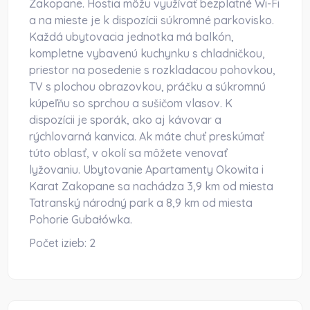
Zakopane. Hostia môžu využívať bezplatné Wi-Fi
a na mieste je k dispozícii súkromné parkovisko.
Každá ubytovacia jednotka má balkón,
kompletne vybavenú kuchynku s chladničkou,
priestor na posedenie s rozkladacou pohovkou,
TV s plochou obrazovkou, práčku a súkromnú
kúpeľňu so sprchou a sušičom vlasov. K
dispozícii je sporák, ako aj kávovar a
rýchlovarná kanvica. Ak máte chuť preskúmať
túto oblasť, v okolí sa môžete venovať
lyžovaniu. Ubytovanie Apartamenty Okowita i
Karat Zakopane sa nachádza 3,9 km od miesta
Tatranský národný park a 8,9 km od miesta
Pohorie Gubałówka.
Počet izieb:
2