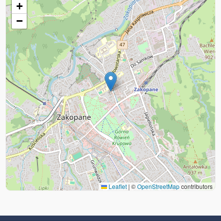
+
−
Leaflet
|
©
OpenStreetMap
contributors