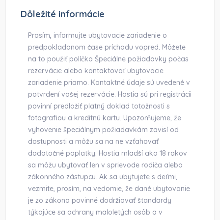
Dôležité informácie
Prosím, informujte ubytovacie zariadenie o
predpokladanom čase príchodu vopred. Môžete
na to použiť políčko Špeciálne požiadavky počas
rezervácie alebo kontaktovať ubytovacie
zariadenie priamo. Kontaktné údaje sú uvedené v
potvrdení vašej rezervácie. Hostia sú pri registrácii
povinní predložiť platný doklad totožnosti s
fotografiou a kreditnú kartu. Upozorňujeme, že
vyhovenie špeciálnym požiadavkám zavisí od
dostupnosti a môžu sa na ne vzťahovať
dodatočné poplatky. Hostia mladší ako 18 rokov
sa môžu ubytovať len v sprievode rodiča alebo
zákonného zástupcu. Ak sa ubytujete s deťmi,
vezmite, prosím, na vedomie, že dané ubytovanie
je zo zákona povinné dodržiavať štandardy
týkajúce sa ochrany maloletých osôb a v