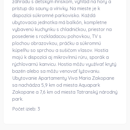
záhradu s detským ihriskom, výhľad na hory a
prístup do sauny a vírivky. Na mieste je k
dispozícii súkromné parkovisko. Každá
ubytovacia jednotka má balkón, kompletne
vybavenú kuchynku s chladničkou, priestor na
posedenie s rozkladacou pohovkou, TV s
plochou obrazovkou, práčku a súkromnú
kúpeľňu so sprchou a sušičom vlasov. Hostia
majú k dispozícii aj mikrovlnnú rúru, sporák a
rýchlovarnú kanvicu. Hostia môžu využívať krytý
bazén alebo sa môžu venovať lyžovaniu.
Ubytovanie Apartamenty Viva Maria Zakopane
sa nachádza 5,9 km od miesta Aquapark
Zakopane a 7,6 km od miesta Tatranský národný
park.
Počet izieb:
3