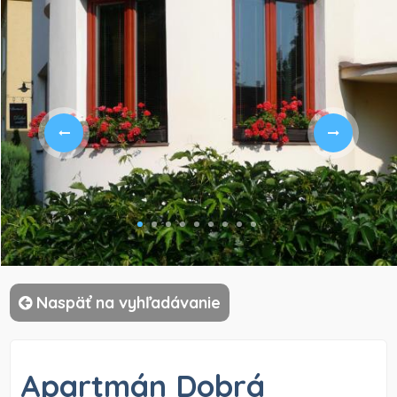
)
Naspäť na vyhľadávanie
Apartmán Dobrá