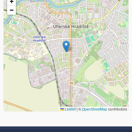
+
−
Leaflet
|
©
OpenStreetMap
contributors