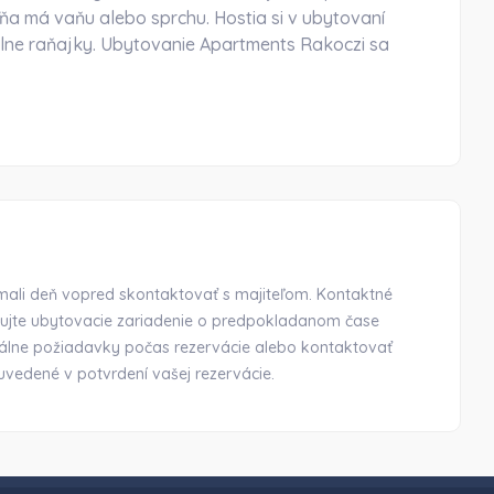
a má vaňu alebo sprchu. Hostia si v ubytovaní
lne raňajky. Ubytovanie Apartments Rakoczi sa
a mali deň vopred skontaktovať s majiteľom. Kontaktné
rmujte ubytovacie zariadenie o predpokladanom čase
ciálne požiadavky počas rezervácie alebo kontaktovať
uvedené v potvrdení vašej rezervácie.