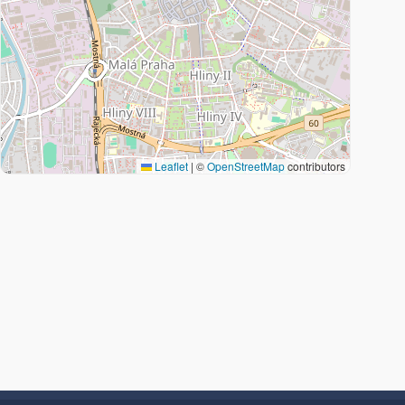
Leaflet
|
©
OpenStreetMap
contributors