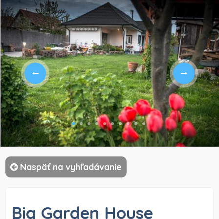
)
Naspäť na vyhľadávanie
Big Garden House