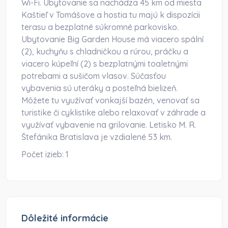
Wi-Fi. Ubytovanie sa nachádza 45 km od miesta
Kaštieľ v Tomášove a hostia tu majú k dispozícii
terasu a bezplatné súkromné parkovisko.
Ubytovanie Big Garden House má viacero spální
(2), kuchyňu s chladničkou a rúrou, práčku a
viacero kúpeľní (2) s bezplatnými toaletnými
potrebami a sušičom vlasov. Súčasťou
vybavenia sú uteráky a posteľná bielizeň.
Môžete tu využívať vonkajší bazén, venovať sa
turistike či cyklistike alebo relaxovať v záhrade a
využívať vybavenie na grilovanie. Letisko M. R.
Štefánika Bratislava je vzdialené 53 km.
Počet izieb:
1
Dôležité informácie