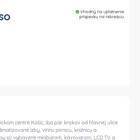
so
Vhodný na uplatnenie
príspevku na rekreáciu
ickom centre Košíc, iba pár krokov od hlavnej ulice
matizované izby, vínnu pivnicu, knižnicu a
é izby sú vybavené minibarom, kávovarom, LCD TV a