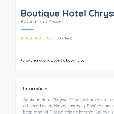
Boutique Hotel Chrys
Zvonárska 3
,
Košice
(250 hodnotení)
Ponuka zariadenia z portálu booking.com
Informácie
Boutique Hotel Chrysso **** sa nachádza v histor
a 1 km od električkovej zastávky. Ponúka vám kli
bezplatné Wi-Fi pripojenie na internet. Štýlov