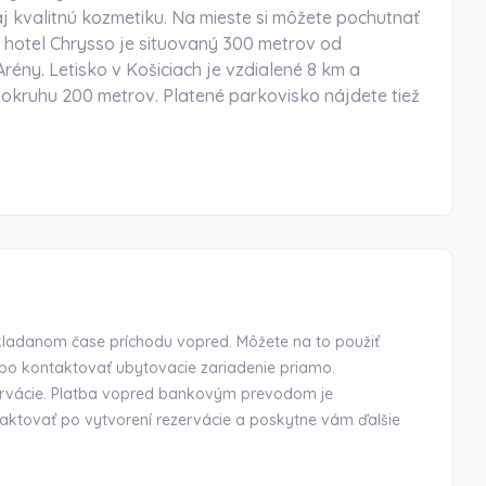
j kvalitnú kozmetiku. Na mieste si môžete pochutnať
 hotel Chrysso je situovaný 300 metrov od
rény. Letisko v Košiciach je vzdialené 8 km a
 v okruhu 200 metrov. Platené parkovisko nájdete tiež
okladanom čase príchodu vopred. Môžete na to použiť
ebo kontaktovať ubytovacie zariadenie priamo.
zervácie. Platba vopred bankovým prevodom je
ktovať po vytvorení rezervácie a poskytne vám ďalšie