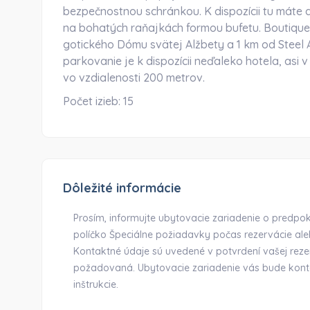
bezpečnostnou schránkou. K dispozícii tu máte a
na bohatých raňajkách formou bufetu. Boutique
gotického Dómu svätej Alžbety a 1 km od Steel A
parkovanie je k dispozícii neďaleko hotela, asi
vo vzdialenosti 200 metrov.
Počet izieb:
15
Dôležité informácie
Prosím, informujte ubytovacie zariadenie o predp
políčko Špeciálne požiadavky počas rezervácie al
Kontaktné údaje sú uvedené v potvrdení vašej re
požadovaná. Ubytovacie zariadenie vás bude konta
inštrukcie.