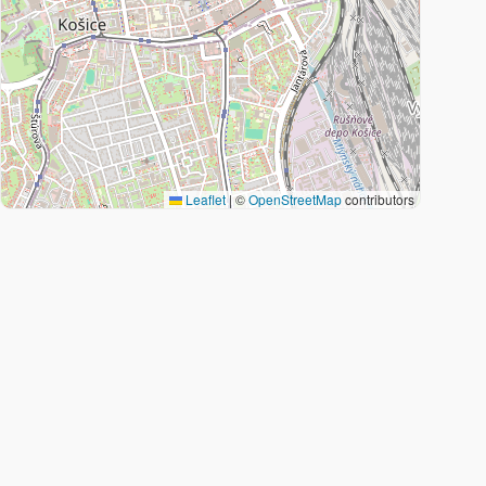
Leaflet
|
©
OpenStreetMap
contributors