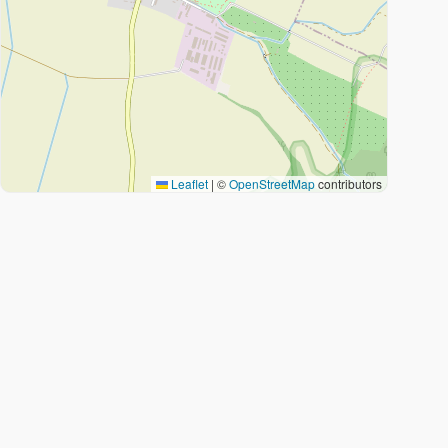
Leaflet
|
©
OpenStreetMap
contributors