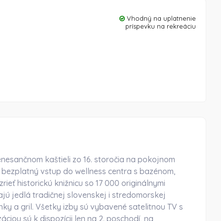
Vhodný na uplatnenie
príspevku na rekreáciu
enesančnom kaštieli zo 16. storočia na pokojnom
 bezplatný vstup do wellness centra s bazénom,
rieť historickú knižnicu so 17 000 originálnymi
ajú jedlá tradičnej slovenskej i stredomorskej
nky a gril. Všetky izby sú vybavené satelitnou TV s
ciou sú k dispozícii len na 2. poschodí, na