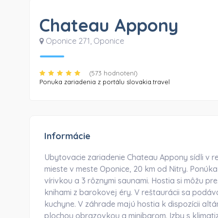
Chateau Appony
Oponice 271
,
Oponice
(573 hodnotení)
Ponuka zariadenia z portálu slovakia.travel
Informácie
Ubytovacie zariadenie Chateau Appony sídli v r
mieste v meste Oponice, 20 km od Nitry. Ponúka
vírivkou a 3 rôznymi saunami. Hostia si môžu prez
knihami z barokovej éry. V reštaurácii sa podáv
kuchyne. V záhrade majú hostia k dispozícii altá
plochou obrazovkou a minibarom. Izby s klimatizá