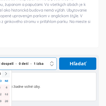
ou, županom a papučami. Vo všetkých izbách je k
otel ako historická budova nemá výťah. Ubytovanie
klopené upraveným parkom v anglickom štýle. V
 z ginkového stromu v priľahlom parku. Na mieste si