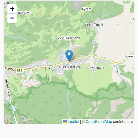
+
−
Leaflet
|
©
OpenStreetMap
contributors