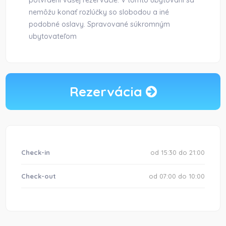
potvrdení vašej rezervácie. V tomto ubytovaní sa
nemôžu konať rozlúčky so slobodou a iné
podobné oslavy. Spravované súkromným
ubytovateľom
Rezervácia
Check-in
od 15:30 do 21:00
Check-out
od 07:00 do 10:00