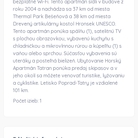
bezplatné Wi-Fi. Tento apartmán sídli v budove z
roku 2004 a nachádza sa 37 km od miesta
Thermal Park Bešeňová a 38 km od miesta
Drevený artikulárny kostol Hronsek UNESCO.
Tento apartmán ponúka spálňu (1), satelitnú TV
s plochou obrazovkou, vybavenú kuchyňu s
chladničkou a mikrovlnnou rúrou a kúpeľňu (1) s
vaňou alebo sprchou. Súčasťou vybavenia sú
uteráky a posteľná bielizeň. Ubytovanie Horský
Apartmán Tatran ponúka predaj skipasov a v
jeho okolí sa môžete venovať turistike, lyžovaniu
a cyklistike. Letisko Poprad-Tatry je vzdialené
101 km.
Počet izieb:
1