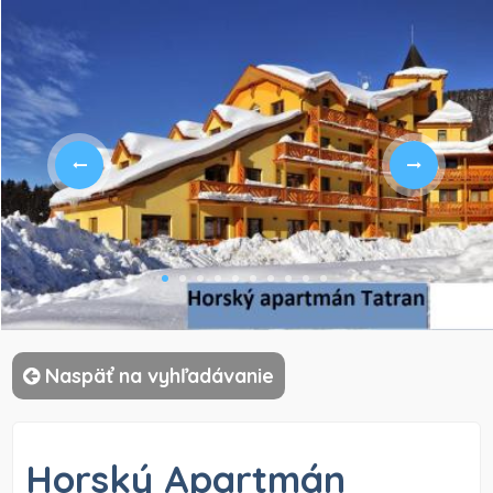
)
Naspäť na vyhľadávanie
Horský Apartmán