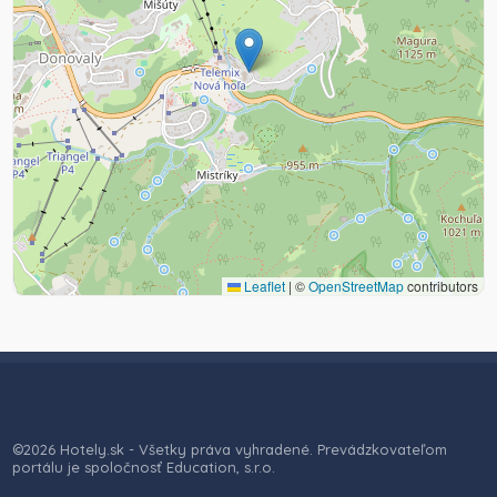
Leaflet
|
©
OpenStreetMap
contributors
©2026 Hotely.sk - Všetky práva vyhradené. Prevádzkovateľom
portálu je spoločnosť Education, s.r.o.