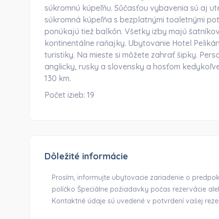
súkromnú kúpeľňu. Sůčasťou vybavenia sú aj uterá
súkromná kúpeľňa s bezplatnými toaletnými potr
ponúkajú tiež balkón. Všetky izby majú šatníkov
kontinentálne raňajky. Ubytovanie Hotel Peliká
turistiky. Na mieste si môžete zahrať šipky. Per
anglicky, rusky a slovensky a hosťom kedykoľve
130 km.
Počet izieb:
19
Dôležité informácie
Prosím, informujte ubytovacie zariadenie o predp
políčko Špeciálne požiadavky počas rezervácie al
Kontaktné údaje sú uvedené v potvrdení vašej reze