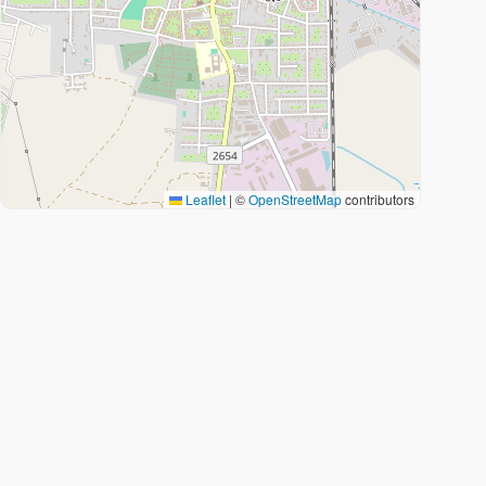
Leaflet
|
©
OpenStreetMap
contributors