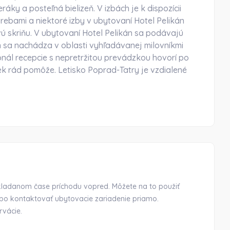
ky a posteľná bielizeň. V izbách je k dispozícii
ebami a niektoré izby v ubytovaní Hotel Pelikán
ú skriňu. V ubytovaní Hotel Pelikán sa podávajú
n sa nachádza v oblasti vyhľadávanej milovníkmi
sonál recepcie s nepretržitou prevádzkou hovorí po
k rád pomôže. Letisko Poprad-Tatry je vzdialené
okladanom čase príchodu vopred. Môžete na to použiť
ebo kontaktovať ubytovacie zariadenie priamo.
rvácie.