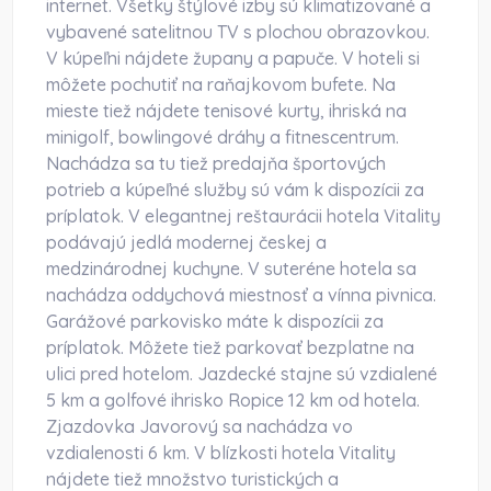
internet. Všetky štýlové izby sú klimatizované a
vybavené satelitnou TV s plochou obrazovkou.
V kúpeľni nájdete župany a papuče. V hoteli si
môžete pochutiť na raňajkovom bufete. Na
mieste tiež nájdete tenisové kurty, ihriská na
minigolf, bowlingové dráhy a fitnescentrum.
Nachádza sa tu tiež predajňa športových
potrieb a kúpeľné služby sú vám k dispozícii za
príplatok. V elegantnej reštaurácii hotela Vitality
podávajú jedlá modernej českej a
medzinárodnej kuchyne. V suteréne hotela sa
nachádza oddychová miestnosť a vínna pivnica.
Garážové parkovisko máte k dispozícii za
príplatok. Môžete tiež parkovať bezplatne na
ulici pred hotelom. Jazdecké stajne sú vzdialené
5 km a golfové ihrisko Ropice 12 km od hotela.
Zjazdovka Javorový sa nachádza vo
vzdialenosti 6 km. V blízkosti hotela Vitality
nájdete tiež množstvo turistických a