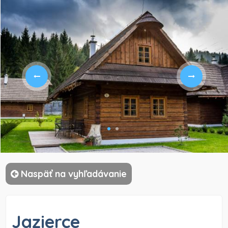
)
Naspäť na vyhľadávanie
Jazierce