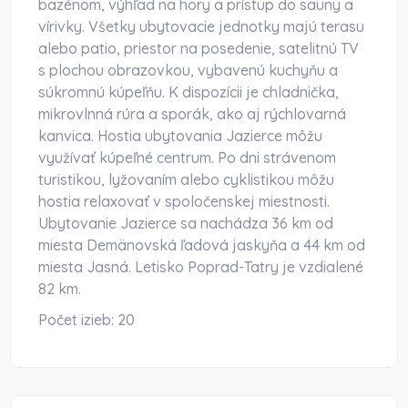
bazénom, výhľad na hory a prístup do sauny a
vírivky. Všetky ubytovacie jednotky majú terasu
alebo patio, priestor na posedenie, satelitnú TV
s plochou obrazovkou, vybavenú kuchyňu a
súkromnú kúpeľňu. K dispozícii je chladnička,
mikrovlnná rúra a sporák, ako aj rýchlovarná
kanvica. Hostia ubytovania Jazierce môžu
využívať kúpeľné centrum. Po dni strávenom
turistikou, lyžovaním alebo cyklistikou môžu
hostia relaxovať v spoločenskej miestnosti.
Ubytovanie Jazierce sa nachádza 36 km od
miesta Demänovská ľadová jaskyňa a 44 km od
miesta Jasná. Letisko Poprad-Tatry je vzdialené
82 km.
Počet izieb:
20