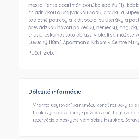
mesto. Tento apartmán ponúka spálňu (1), káb
chladničkou a umývačkou riadu, práčku a kúpeľ
toaletné potreby a k dispozícii sú uteráky a post
prevádzkou hovorí po česky, nemecky, anglick
chuť preskúmať túto oblasť, v okolí sa môžete ve
Luxusný 118m2 Apartmán s Krbom v Centre Nitr
Počet izieb:
1
Dôležité informácie
V tomto ubytovaní sa nemôžu konať rozlúčky so s
bankovým prevodom je požadovaná. Ubytovacie za
rezervácie a poskytne vám ďalšie inštrukcie. Sp