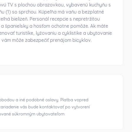
lovú TV s plochou obrazovkou, vybavenú kuchyňu s
ňu (1) so sprchou. Kúpeľňa má vaňu a bezplatné
eľná bielizeň. Personál recepcie s nepretržitou
y a španielsky a hosťom ochotne pomôže. Ak máte
novať turistike, lyžovaniu a cyklistike a ubytovanie
y vám môže zabezpečiť prenájom bicyklov.
lobodou a iné podobné oslavy. Platba vopred
riadenie vás bude kontaktovať po vytvorení
ravované súkromným ubytovateľom