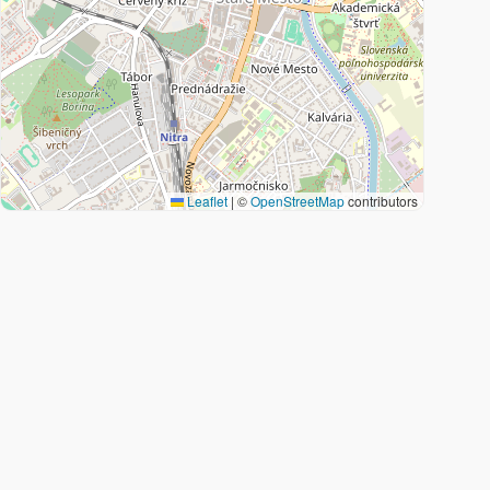
Leaflet
|
©
OpenStreetMap
contributors