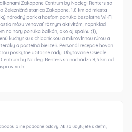
Balkonami Zakopane Centrum by Noclegi Renters sa
 Železničná stanica Zakopane, 1,8 km od miesta
ký národný park a hosťom ponúka bezplatné Wi-Fi.
hostia môžu venovať rôznym aktivitám, napríklad
om na hory ponúka balkón, ako aj spálňu (1),
enú kuchynku s chladničkou a mikrovlnnou rúrou a
teráky a posteľná bielizeň. Personál recepcie hovorí
sťou poskytne užitočné rady. Ubytovanie Osiedle
Centrum by Noclegi Renters sa nachádza 8,3 km od
sprov vrch.
obodou a iné podobné oslavy. Ak sa ubytujete s deťmi,