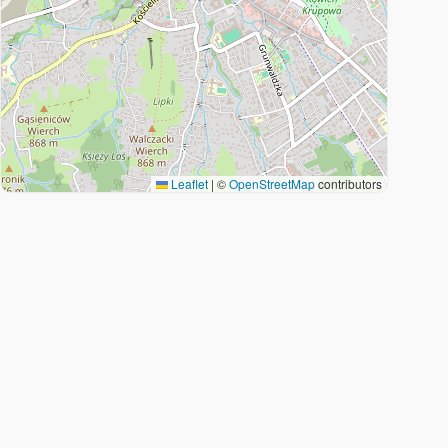
Leaflet
|
©
OpenStreetMap
contributors