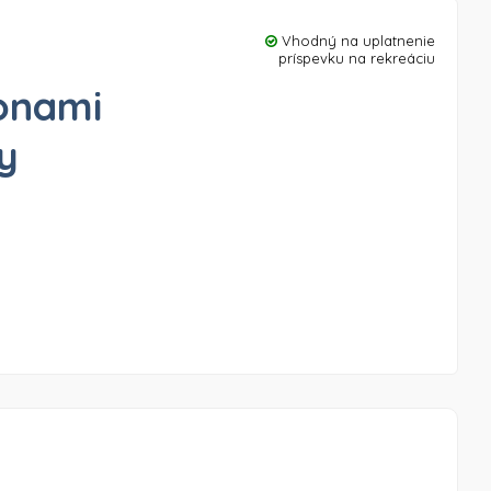
Vhodný na uplatnenie
príspevku na rekreáciu
onami
y