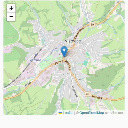
+
−
Leaflet
|
©
OpenStreetMap
contributors