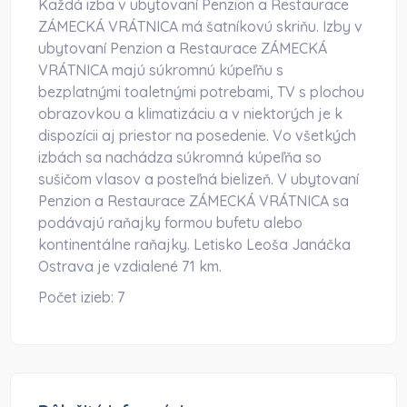
Každá izba v ubytovaní Penzion a Restaurace
ZÁMECKÁ VRÁTNICA má šatníkovú skriňu. Izby v
ubytovaní Penzion a Restaurace ZÁMECKÁ
VRÁTNICA majú súkromnú kúpeľňu s
bezplatnými toaletnými potrebami, TV s plochou
obrazovkou a klimatizáciu a v niektorých je k
dispozícii aj priestor na posedenie. Vo všetkých
izbách sa nachádza súkromná kúpeľňa so
sušičom vlasov a posteľná bielizeň. V ubytovaní
Penzion a Restaurace ZÁMECKÁ VRÁTNICA sa
podávajú raňajky formou bufetu alebo
kontinentálne raňajky. Letisko Leoša Janáčka
Ostrava je vzdialené 71 km.
Počet izieb:
7