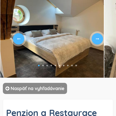
)
Naspäť na vyhľadávanie
Penzion a Restaurace