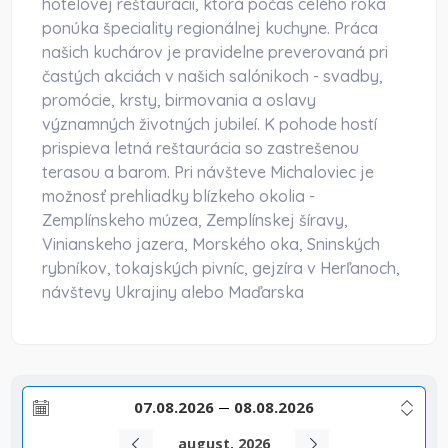
hotelovej reštaurácii, ktorá počas celého roka
ponúka špeciality regionálnej kuchyne. Práca
našich kuchárov je pravidelne preverovaná pri
častých akciách v našich salónikoch - svadby,
promócie, krsty, birmovania a oslavy
významných životných jubileí. K pohode hostí
prispieva letná reštaurácia so zastrešenou
terasou a barom. Pri návšteve Michaloviec je
možnosť prehliadky blízkeho okolia -
Zemplínskeho múzea, Zemplínskej šíravy,
Vinianskeho jazera, Morského oka, Sninských
rybníkov, tokajských pivníc, gejzíra v Herľanoch,
návštevy Ukrajiny alebo Maďarska