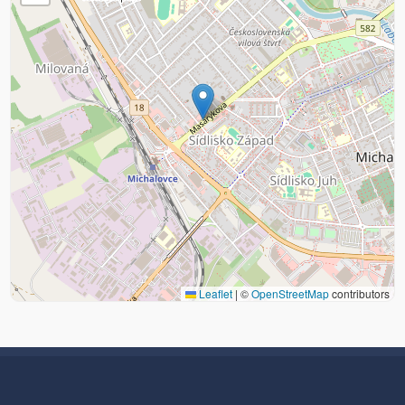
Leaflet
|
©
OpenStreetMap
contributors