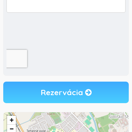
Rezervácia
+
−