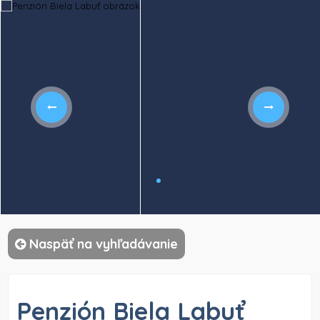
)
Naspäť na vyhľadávanie
Penzión Biela Labuť