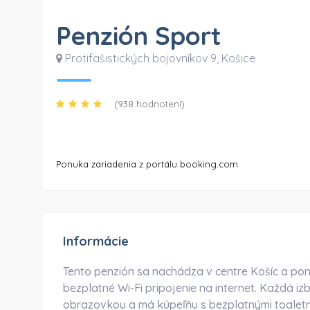
Penzión Sport
Protifašistických bojovníkov 9
,
Košice
(938 hodnotení)
Ponuka zariadenia z portálu booking.com
Informácie
Tento penzión sa nachádza v centre Košíc a po
bezplatné Wi-Fi pripojenie na internet. Každá iz
obrazovkou a má kúpeľňu s bezplatnými toalet