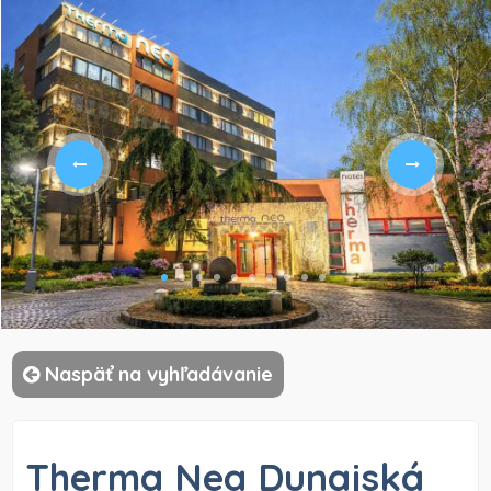
)
Naspäť na vyhľadávanie
Therma Nea Dunajská