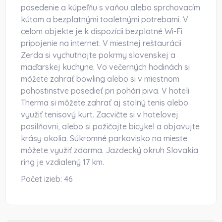
posedenie a kúpeľňu s vaňou alebo sprchovacím
kútom a bezplatnými toaletnými potrebami. V
celom objekte je k dispozícii bezplatné Wi-Fi
pripojenie na internet. V miestnej reštaurácii
Zerda si vychutnajte pokrmy slovenskej a
maďarskej kuchyne. Vo večerných hodinách si
môžete zahrať bowling alebo si v miestnom
pohostinstve posedieť pri pohári piva. V hoteli
Therma si môžete zahrať aj stolný tenis alebo
využiť tenisový kurt. Zacvičte si v hotelovej
posilňovni, alebo si požičajte bicykel a objavujte
krásy okolia. Súkromné parkovisko na mieste
môžete využiť zdarma. Jazdecký okruh Slovakia
ring je vzdialený 17 km.
Počet izieb:
46