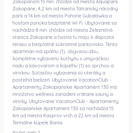
Zakopanom 15 min. chôdze od miesta Aquapark
Zakopane, 4,2 km od miesta Tatranský národný
park a 14 km od miesta Pohorie Gubałówka a
hosťom ponúka bezplatné Wi-Fi. Ubytovanie sa
nachádza 8 min. chôdze od miesta Železničná
stanica Zakopane a hostia tu majú k dispozícii
terasu a bezplatné súkromné parkovisko. Tento
apartmán má spálňu (1), obývaciu izbu,
kompletne vybavenú kuchyňu s umývačkou
riadu a kávovarom a kúpeľňu (1) so sprchou a
vírivkou. Súčasťou vybavenia sú uteráky a
posteľná bielizeň. Ubytovanie VacationClub -
Apartamenty Zakopiańskie Apartament 130 má
množstvo wellness zariadení vrátane sauny a
vírivky. Ubytovanie VacationClub - Apartamenty
Zakopiańskie Apartament 130 sa nachádza 15
km od miesta Kasprov vrch a 22 km od miesta
Termálne kúpele Bania.
Počet izieb:
1