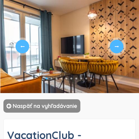
)
Naspäť na vyhľadávanie
VacationClub -