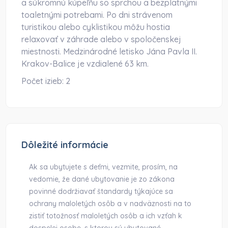
a súkromnú kúpeľňu so sprchou a bezplatnými
toaletnými potrebami. Po dni strávenom
turistikou alebo cyklistikou môžu hostia
relaxovať v záhrade alebo v spoločenskej
miestnosti. Medzinárodné letisko Jána Pavla II.
Krakov-Balice je vzdialené 63 km.
Počet izieb:
2
Dôležité informácie
Ak sa ubytujete s deťmi, vezmite, prosím, na
vedomie, že dané ubytovanie je zo zákona
povinné dodržiavať štandardy týkajúce sa
ochrany maloletých osôb a v nadväznosti na to
zistiť totožnosť maloletých osôb a ich vzťah k