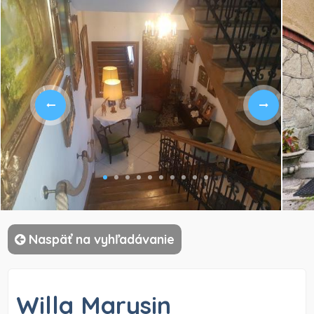
)
Naspäť na vyhľadávanie
Willa Marysin