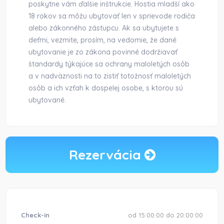
poskytne vám ďalšie inštrukcie. Hostia mladší ako
18 rokov sa môžu ubytovať len v sprievode rodiča
alebo zákonného zástupcu. Ak sa ubytujete s
deťmi, vezmite, prosím, na vedomie, že dané
ubytovanie je zo zákona povinné dodržiavať
štandardy týkajúce sa ochrany maloletých osôb
a v nadväznosti na to zistiť totožnosť maloletých
osôb a ich vzťah k dospelej osobe, s ktorou sú
ubytované.
Rezervácia
Check-in
od 15:00:00 do 20:00:00