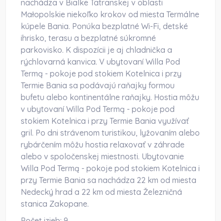
nachádza v Bialke Tatranskej v oblasti
Małopolskie niekoľko krokov od miesta Termálne
kúpele Bania. Ponúka bezplatné Wi-Fi, detské
ihrisko, terasu a bezplatné súkromné
parkovisko. K dispozícii je aj chladnička a
rýchlovarná kanvica. V ubytovaní Willa Pod
Termą - pokoje pod stokiem Kotelnica i przy
Termie Bania sa podávajú raňajky formou
bufetu alebo kontinentálne raňajky. Hostia môžu
v ubytovaní Willa Pod Termą - pokoje pod
stokiem Kotelnica i przy Termie Bania využívať
gril. Po dni strávenom turistikou, lyžovaním alebo
rybárčením môžu hostia relaxovať v záhrade
alebo v spoločenskej miestnosti. Ubytovanie
Willa Pod Termą - pokoje pod stokiem Kotelnica i
przy Termie Bania sa nachádza 22 km od miesta
Nedecký hrad a 22 km od miesta Železničná
stanica Zakopane.
Počet izieb:
9