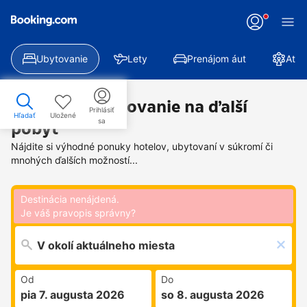
Ubytovanie
Lety
Prenájom áut
Atra
Nájdite si ubytovanie na ďalší
Prihlásiť
Hľadať
Uložené
sa
pobyt
Nájdite si výhodné ponuky hotelov, ubytovaní v súkromí či
mnohých ďalších možností...
Destinácia nenájdená.
Je váš pravopis správny?
Od
Do
pia 7. augusta 2026
so 8. augusta 2026