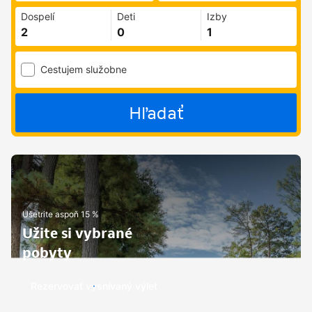
Dospelí
Deti
Izby
Cestujem služobne
Hľadať
Ušetrite aspoň 15 %
Užite si vybrané
pobyty
Rezervovať vysnívaný výlet