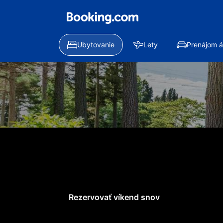
Ubytovanie
Lety
Prenájom á
Predĺžený víkend s min. −15 % na 
Oslávte sviat
Ušetrite počas víkendového 
vybraných pobytoch.
Rezervovať víkend snov