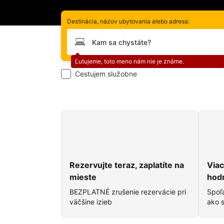
Destinácia, názov ubytovania alebo adresa:
Prosím, zadajte svoju destináciu
Chyba:
Ľutujeme, toto meno nám nie je známe.
Cestujem služobne
Prečo si vybrať Booking.co
Rezervujte teraz, zaplatíte na
Viac
mieste
hod
BEZPLATNÉ zrušenie rezervácie pri
Spoľa
väčšine izieb
ako s