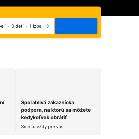
Hľadať
lí
·
0 detí
·
1 izba
du
ní
Spoľahlivá zákaznícka
podpora, na ktorú sa môžete
kedykoľvek obrátiť
Sme tu vždy pre vás