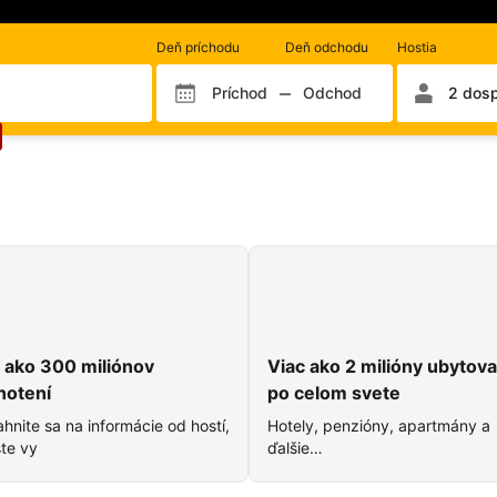
Počet
Deň príchodu
Deň odchodu
Hostia
izieb
a
Príchod
Odchod
2 dospe
Mesiac príchodu
Mesiac odchodu
Deň príchodu
Deň odcho
hostí
m?
 ako 300 miliónov
Viac ako 2 milióny ubytova
notení
po celom svete
hnite sa na informácie od hostí,
Hotely, penzióny, apartmány a
te vy
ďalšie…