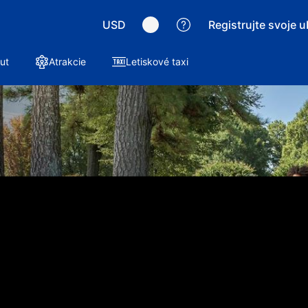
USD
Registrujte svoje 
ut
Atrakcie
Letiskové taxi
vybrané pobyty
očný víkend
výletu aspoň 15 % na