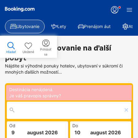
Ubytovanie
Lety
Prenájom áut
Atra
Nájdite si ubytovanie na ďalší
Prihlásiť
Hľadať
Uložené
sa
pobyt
Nájdite si výhodné ponuky hotelov, ubytovaní v súkromí či
mnohých ďalších možností...
Destinácia nenájdená.
Je váš pravopis správny?
Od
Do
ne 9. augusta 2026
pon 10. augusta 2026