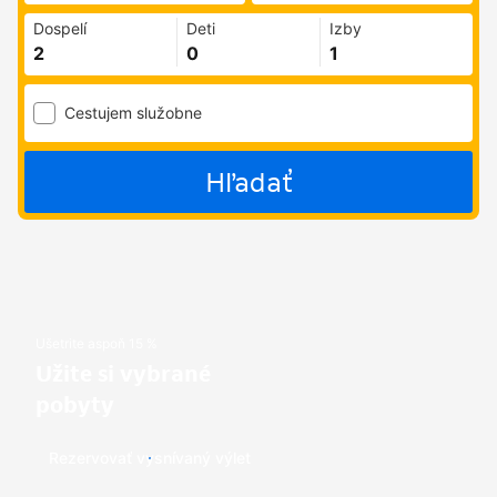
Dospelí
Deti
Izby
Cestujem služobne
Hľadať
Ušetrite aspoň 15 %
Užite si vybrané
pobyty
Rezervovať vysnívaný výlet