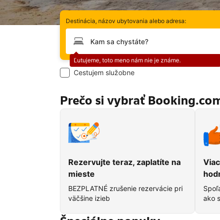
Destinácia, názov ubytovania alebo adresa:
Prosím, zadajte svoju destináciu
Chyba:
Ľutujeme, toto meno nám nie je známe.
Cestujem služobne
Prečo si vybrať Booking.co
Rezervujte teraz, zaplatíte na
Viac
mieste
hod
BEZPLATNÉ zrušenie rezervácie pri
Spoľa
väčšine izieb
ako s