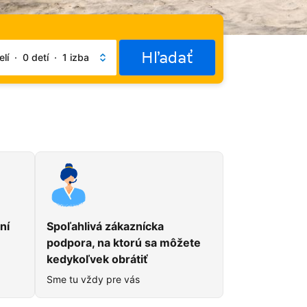
Hľadať
lí
·
0 detí
·
1 izba
du
ní
Spoľahlivá zákaznícka
podpora, na ktorú sa môžete
kedykoľvek obrátiť
Sme tu vždy pre vás