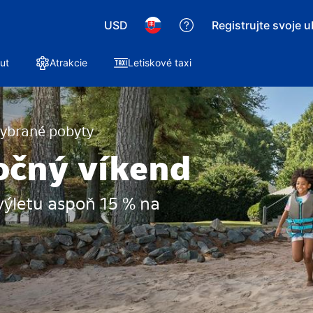
USD
Registrujte svoje 
ut
Atrakcie
Letiskové taxi
vybrané pobyty
očný víkend
výletu aspoň 15 % na