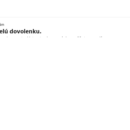
kám
velú dovolenku.
celom svete. Vytvorte si rezerváciu a môžete vyraziť.
 kurze
ojených štátov amerických