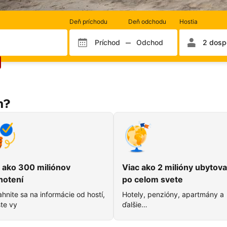
Počet
Deň príchodu
Deň odchodu
Hostia
izieb
a
Príchod
Odchod
2 dospe
Mesiac príchodu
Mesiac odchodu
Deň príchodu
Deň odcho
hostí
m?
 ako 300 miliónov
Viac ako 2 milióny ubytova
notení
po celom svete
hnite sa na informácie od hostí,
Hotely, penzióny, apartmány a
te vy
ďalšie…