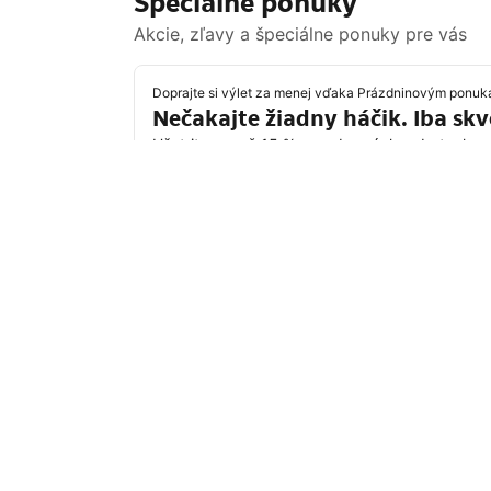
Špeciálne ponuky
Akcie, zľavy a špeciálne ponuky pre vás
Doprajte si výlet za menej vďaka Prázdninovým ponu
Nečakajte žiadny háčik. Iba sk
Ušetrite aspoň 15 % na vybraných pobytoch po 
Ušetriť vďaka Prázdninovej ponuke
Destinácie, ktoré sú práve v
Najobľúbenejšie ciele cestovateľov zo Sp