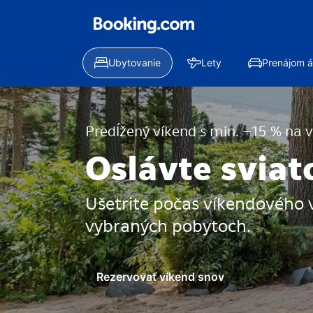
Ubytovanie
Lety
Prenájom á
Predĺžený víkend s min. −15 % na 
Oslávte sviat
Ušetrite počas víkendového 
vybraných pobytoch.
Rezervovať víkend snov