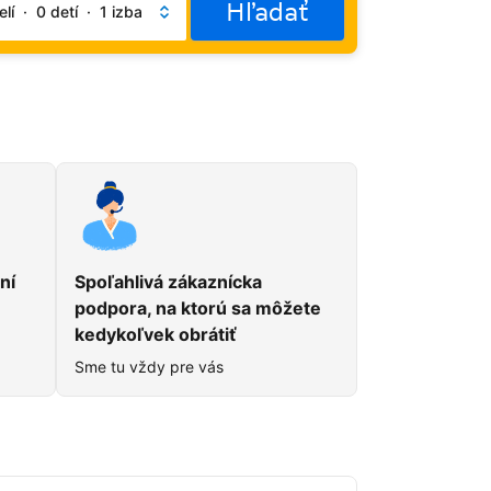
Hľadať
lí
·
0 detí
·
1 izba
du
ní
Spoľahlivá zákaznícka
podpora, na ktorú sa môžete
kedykoľvek obrátiť
Sme tu vždy pre vás