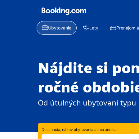
Ubytovanie
Lety
Prenájom á
Nájdite si p
ročné obdobi
Od útulných ubytovaní typu 
Destinácia, názov ubytovania alebo adresa:
Prosím, zadajte svoju destináciu