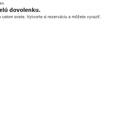
kám
velú dovolenku.
celom svete. Vytvorte si rezerváciu a môžete vyraziť.
 kurze
ojených štátov amerických