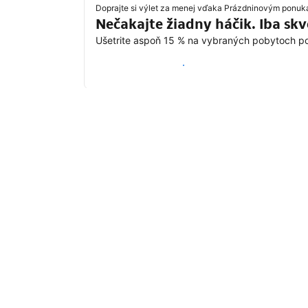
Doprajte si výlet za menej vďaka Prázdninovým ponu
Nečakajte žiadny háčik. Iba sk
Ušetrite aspoň 15 % na vybraných pobytoch po 
Ušetriť vďaka Prázdninovej ponuke
Destinácie, ktoré sú práve v
Najobľúbenejšie ciele cestovateľov zo Sp