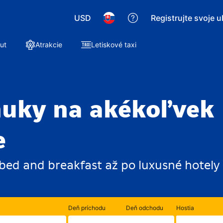
USD
Registrujte svoje 
ut
Atrakcie
Letiskové taxi
onuky na akékoľvek
e
bed and breakfast až po luxusné hotely
Počet
Deň príchodu
Deň odchodu
Hostia
izieb