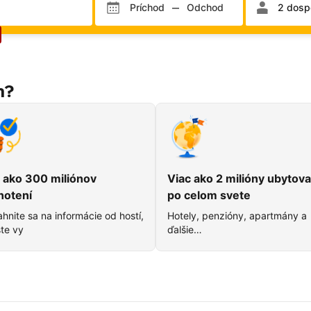
a
Príchod
Odchod
2 dospe
Mesiac príchodu
Mesiac odchodu
Deň príchodu
Deň odcho
hostí
m?
 ako 300 miliónov
Viac ako 2 milióny ubytova
notení
po celom svete
hnite sa na informácie od hostí,
Hotely, penzióny, apartmány a
te vy
ďalšie…