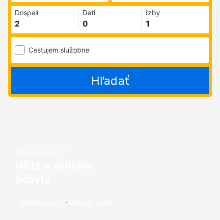
Dospelí
Deti
Izby
Cestujem služobne
Hľadať
Ušetrite aspoň 15 %
Užite si vybrané
pobyty
Rezervovať vysnívaný výlet