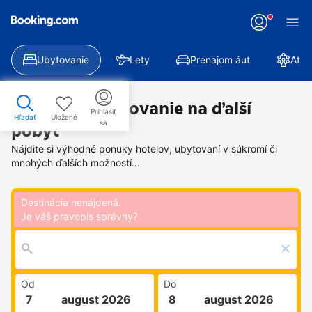
Ubytovanie
Lety
Prenájom áut
Atra
Nájdite si ubytovanie na ďalší
Prihlásiť
Hľadať
Uložené
sa
pobyt
Nájdite si výhodné ponuky hotelov, ubytovaní v súkromí či
mnohých ďalších možností...
Destinácia nenájdená.
Je váš pravopis správny?
Od
Do
pia 7. augusta 2026
so 8. augusta 2026