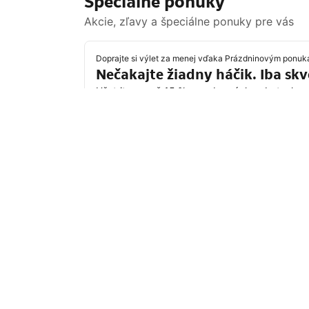
Špeciálne ponuky
Akcie, zľavy a špeciálne ponuky pre vás
Doprajte si výlet za menej vďaka Prázdninovým ponu
Nečakajte žiadny háčik. Iba sk
Ušetrite aspoň 15 % na vybraných pobytoch po 
Ušetriť vďaka Prázdninovej ponuke
Destinácie, ktoré sú práve v
Najobľúbenejšie ciele cestovateľov zo Sp