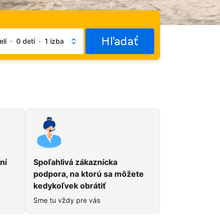
Hľadať
lí
·
0 detí
·
1 izba
du
ní
Spoľahlivá zákaznícka
podpora, na ktorú sa môžete
kedykoľvek obrátiť
Sme tu vždy pre vás