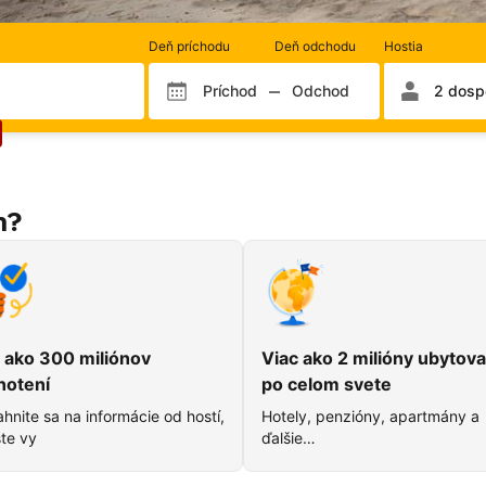
Počet
Deň príchodu
Deň odchodu
Hostia
izieb
a
Príchod
Odchod
2 dospe
Mesiac príchodu
Mesiac odchodu
Deň príchodu
Deň odcho
hostí
m?
 ako 300 miliónov
Viac ako 2 milióny ubytova
notení
po celom svete
hnite sa na informácie od hostí,
Hotely, penzióny, apartmány a
te vy
ďalšie…