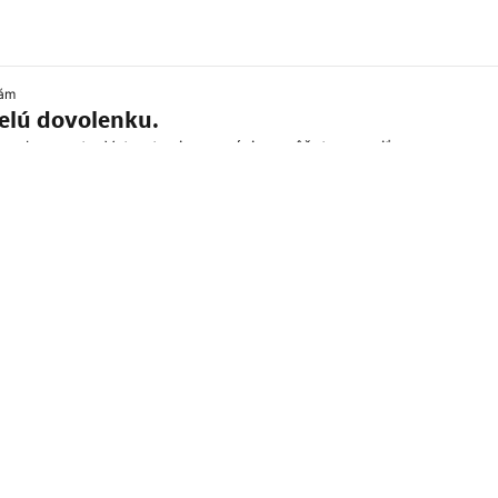
kám
velú dovolenku.
celom svete. Vytvorte si rezerváciu a môžete vyraziť.
 kurze
ojených štátov amerických