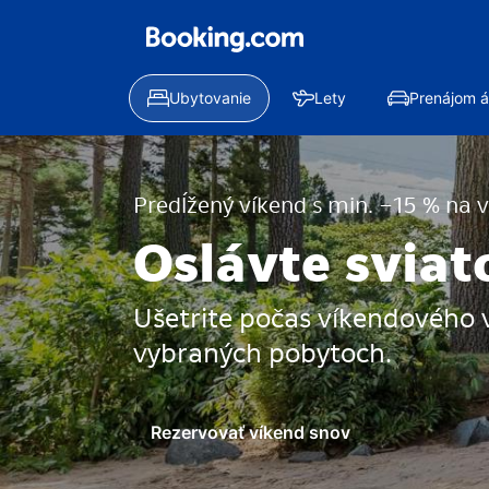
Ubytovanie
Lety
Prenájom á
Predĺžený víkend s min. −15 % na 
Oslávte sviat
Ušetrite počas víkendového 
vybraných pobytoch.
Rezervovať víkend snov