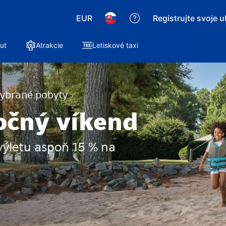
EUR
Registrujte svoje 
ut
Atrakcie
Letiskové taxi
vybrané pobyty
očný víkend
výletu aspoň 15 % na