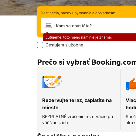
Destinácia, názov ubytovania alebo adresa:
Prosím, zadajte svoju destináciu
Chyba:
Ľutujeme, toto meno nám nie je známe.
Cestujem služobne
Prečo si vybrať Booking.co
Rezervujte teraz, zaplatíte na
Viac
mieste
hod
BEZPLATNÉ zrušenie rezervácie pri
Spoľa
väčšine izieb
ako s