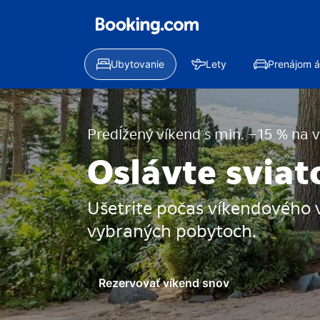
Ubytovanie
Lety
Prenájom á
Predĺžený víkend s min. −15 % na 
Oslávte sviat
Ušetrite počas víkendového 
vybraných pobytoch.
Rezervovať víkend snov