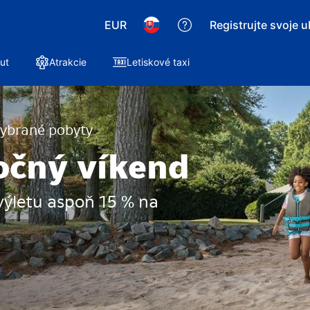
EUR
Registrujte svoje 
ut
Atrakcie
Letiskové taxi
vybrané pobyty
očný víkend
výletu aspoň 15 % na