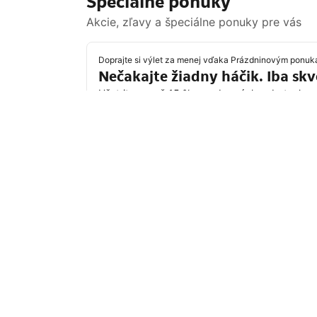
Špeciálne ponuky
Akcie, zľavy a špeciálne ponuky pre vás
Doprajte si výlet za menej vďaka Prázdninovým ponu
Nečakajte žiadny háčik. Iba sk
Ušetrite aspoň 15 % na vybraných pobytoch po 
Ušetriť vďaka Prázdninovej ponuke
Destinácie, ktoré sú práve v
Najobľúbenejšie ciele cestovateľov zo Sp