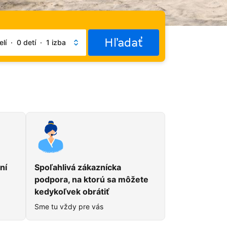
Hľadať
lí
·
0 detí
·
1 izba
du
ní
Spoľahlivá zákaznícka
podpora, na ktorú sa môžete
kedykoľvek obrátiť
Sme tu vždy pre vás