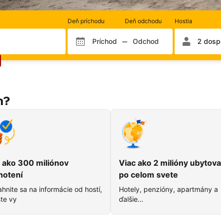
Počet
Deň príchodu
Deň odchodu
Hostia
izieb
a
Príchod
Odchod
2 dospe
Mesiac príchodu
Mesiac odchodu
Deň príchodu
Deň odcho
hostí
m?
 ako 300 miliónov
Viac ako 2 milióny ubytova
notení
po celom svete
hnite sa na informácie od hostí,
Hotely, penzióny, apartmány a
te vy
ďalšie…