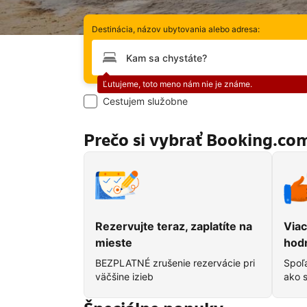
Destinácia, názov ubytovania alebo adresa:
Prosím, zadajte svoju destináciu
Chyba:
Ľutujeme, toto meno nám nie je známe.
Cestujem služobne
Prečo si vybrať Booking.co
Rezervujte teraz, zaplatíte na
Viac
mieste
hod
BEZPLATNÉ zrušenie rezervácie pri
Spoľa
väčšine izieb
ako s