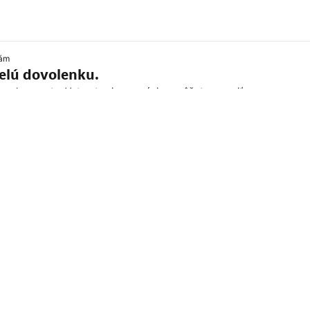
kám
velú dovolenku.
celom svete. Vytvorte si rezerváciu a môžete vyraziť.
 kurze
ojených štátov amerických