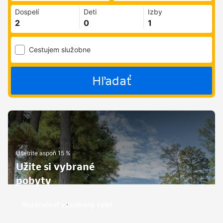
Dospelí
Deti
Izby
Cestujem služobne
Hľadať
Ušetrite aspoň 15 %
Užite si vybrané
pobyty
Rezervovať vysnívaný výlet