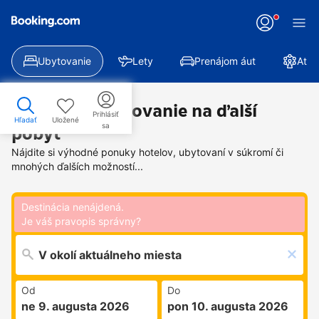
Ubytovanie
Lety
Prenájom áut
Atra
Nájdite si ubytovanie na ďalší
Prihlásiť
Hľadať
Uložené
sa
pobyt
Nájdite si výhodné ponuky hotelov, ubytovaní v súkromí či
mnohých ďalších možností...
Destinácia nenájdená.
Je váš pravopis správny?
Od
Do
ne 9. augusta 2026
pon 10. augusta 2026