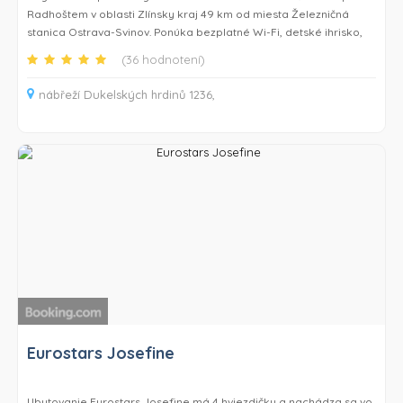
Radhoštem v oblasti Zlínsky kraj 49 km od miesta Železničná
stanica Ostrava-Svinov. Ponúka bezplatné Wi-Fi, detské ihrisko,
terasu a bezplatné súkromné parkovisko.
(36 hodnotení)
Každá ubytovacia jednotka má kompletne vybavenú kuchyňu s
nábřeží Dukelských hrdinů 1236,
chladničkou, priestor na posedenie s rozkladacou pohovkou, TV
s plochou obrazovkou, práčku a súkromnú kúpeľňu so sprchou. K
dispozícii je aj umývačka riadu, mikrovlnná rúra, sporák, kávovar
a rýchlovarná kanvica.
Hostia môžu v ubytovaní Apartmány u skanzenu využívať gril.
Po dni strávenom turistikou, lyžovaním alebo rybárčením môžu
hostia relaxovať v záhrade alebo v spoločenskej miestnosti.
Ubytovanie Apartmány u skanzenu sa nachádza 20 km od miesta
Prosper Golf Resort Čeladná a 26 km od miesta Štramberský
hrad a Trúba. Letisko Leoša Janáčka Ostrava je vzdialené 33 km.
Eurostars Josefine
Ubytovanie Eurostars Josefine má 4 hviezdičky a nachádza sa vo