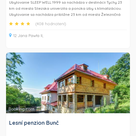
Ubytovanie SLEEP WELL 1999 sa nachádza v destinácii Tychy 23
km od miesta Sliezska univerzita a ponúka izby s klimatizáciou.
Ubytovanie sa nachádza približne 23 km od miesta Železničná
stanica Katovice, 23 km od miesta Sliezska lekárska univerzita a
(408 hodnotení)
23 km od miesta Spodek. Guests sa môžu stravovať v reštaurácii
alebo si posedieť pri nápoji v bare a bezplatné Wi-Fi je k
12 Jana Pawła II,
dispozíciiv celom ubytovaní.
Každá izba v ubytovaní SLEEP WELL 1999 má písací stôl, TV s
plochou obrazovkou a súkromnú kúpeľňu. Sůčasťou vybavenia sú
aj uteráky a posteľná bielizeň. V izbách ubytovania SLEEP WELL
1999 je k dispozícii súkromná kúpeľňa so sprchou a bezplatnými
toaletnými potrebami a ponúkajú tiež výhľad na mesto.
Ubytovanie SLEEP WELL 1999 sa nachádza 24 km od miesta
Osvienčim a 24 km od miesta Hlavná stanica Katovice. Letisko
Katovice je vzdialené 62 km.
Lesní penzion Bunč