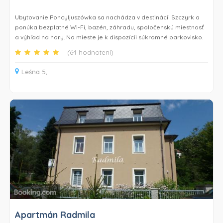
Ubytovanie Poncyljuszówka sa nachádza v destinácii Szczyrk a
ponúka bezplatné Wi-Fi, bazén, záhradu, spoločenskú miestnosť
a výhľad na hory. Na mieste je k dispozícii súkromné parkovisko.
(64 hodnotení)
Ubytovacie jednotky majú parketové podlahy, kompletne
vybavenú kuchynku s chladničkou, jedálenský kút, satelitnú TV s
Leśna 5,
plochou obrazovkou a súkromnú kúpeľňu so sprchou a so
sušičom vlasov. Niektoré ubytovacie jednotky sú klimatizované a
majú terasu a/alebo balkón a priestor na posedenie.
Ubytovanie Poncyljuszówka má saunu.
Ubytovanie Poncyljuszówka ponúka predaj skipasov a v blízkom
okolí sa môžete venovať lyžovaniu.
Ubytovanie Poncyljuszówka sa nachádza 17 min. chôdze od
miesta COS Skrzyczne Ski Centre a 20 km od miesta Bielsko-
Biala Railway Station.
Apartmán Radmila