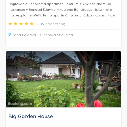
Ubytovanie Panoráma apartmán Centrum s 3 hviezdičkami sa
nachádza v Banskej Štiavnici v regióne Banskobystrický kraj a
má bezplatné Wi-Fi. Tento apartmán sa nachádza v oblasti, kde
sa hostia môžu venovať rôznym aktivitám, napríklad lyžovaniu a
(89 hodnotení)
cyklistike.
Jána Palárika 10, Banská Štiavnica
Tento apartmán s výhľadom na mesto ponúka balkón, ako aj
spálňu (1), obývaciu izbu, TV s plochou obrazovkou, vybavenú
kuchyňu s chladničkou a mikrovlnnou rúrou a kúpeľňu (1) so
sprchou. V tomto ubytovaní hostia nájdu uteráky a posteľnú
bielizeň.
Medzi vyhľadávané miesta v blízkosti ubytovania Panoráma
apartmán Centrum patria New Chateau Banska Stiavnica, Chrám
sv. Kataríny a Starý hrad Banská Štiavnica.
Big Garden House