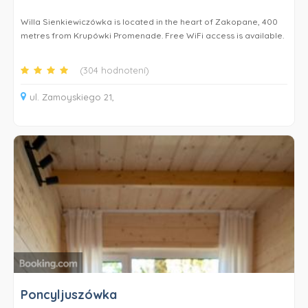
Willa Sienkiewiczówka is located in the heart of Zakopane, 400
metres from Krupówki Promenade. Free WiFi access is available.
Each bright room here will provide you with a TV and an electric
(304 hodnotení)
kettle. Private bathroom comes with a shower. Extras include bed
linen.
ul. Zamoyskiego 21,
Parking at the building is free, the number of places is limited.
The parking lot 300 meters away costs PLN 15 per car per day.
Willa Sienkiewiczówka does not offer reserved parking spaces.
The guest house is 1 km metres from Zakopane Aqua Park and 1,1
km from Wielka Krokiew Ski Jumping Hill and 1,4 km from
Zakopane Train Station.
The price of the package does not include special diets. For diets
(gluten-free, lactose-free, diabetic, vegan, vegetarian), an
additional surcharge is added: breakfast PLN 10, dinner PLN 20
per person.
Poncyljuszówka