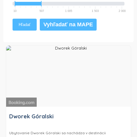
10
507
1 005
1 503
2 000
Vyhľadať na MAPE
Hľadať
Dworek Góralski
Ubytovanie Dworek Góralski sa nachádza v destinácii