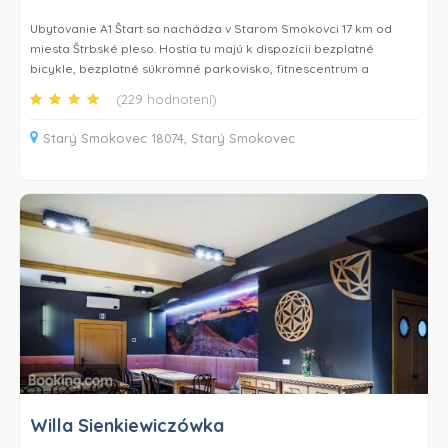
kyvadlovú dopravu.
Ubytovanie A1 Štart sa nachádza v Starom Smokovci 17 km od
miesta Štrbské pleso. Hostia tu majú k dispozícii bezplatné
bicykle, bezplatné súkromné parkovisko, fitnescentrum a
záhradu. Ubytovanie sa nachádza 24 km od miesta Chodník
(229 hodnotení)
korunami stromov a 43 km od miesta Dobšinská ľadová jaskyňa a
hostia tu majú k dispozícii terasu a vybavenie na grilovanie. V
Starý Smokovec 18074, Starý Smokovec
ubytovaní majú hostia k dispozícii spoločnú kuchyňu a
spoločenskú miestnosť.
Každá izba v ubytovaní A1 Štart má šatníkovú skriňu, TV s plochou
obrazovkou a súkromnú kúpeľňu. V izbách ubytovania A1 Štart je k
dispozícii aj bezplatné Wi-Fi a súkromná kúpeľňa so sprchou a
sušičom vlasov a niektoré izby ponúkajú tiež výhľad na hory.
Hostia ubytovania A1 Štart sa môžu v Starom Smokovci a okolí
venovať rôznym aktivitám, napríklad turistike, lyžovaniu a
cyklistike.
Ubytovanie A1 Štart sa nachádza 45 km od miesta Termálne
kúpele Bania. Letisko Poprad-Tatry je vzdialené 15 km.
Willa Sienkiewiczówka