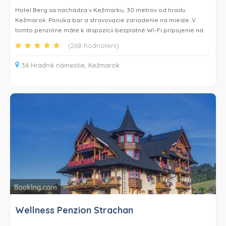
Hotel Berg sa nachádza v Kežmarku, 30 metrov od hradu
Kežmarok. Ponúka bar a stravovacie zariadenie na mieste. V
tomto penzióne máte k dispozícii bezplatné Wi-Fi pripojenie na
internet. Všetky izby sú vybavené satelitnou TV s plochou
(268 hodnotení)
obrazovkou.
36 Hradné námestie, Kežmarok
V penzióne sú izby vybavené písacím stolom. V súkromnej kúpeľni
sú pre vás pripravené bezplatné toaletné potreby. Jednotky
penziónu Berg majú priestor na posedenie.
Počas pobytu si môžete vychutnať raňajky formou bufetu.
Personál na recepcii hovorí po nemecky a anglicky a ochotne
vám kedykoľvek pomôže.
Najbližšie letisko Poprad – Tatry sa nachádza 16 km od penziónu
Berg.
Wellness Penzion Strachan