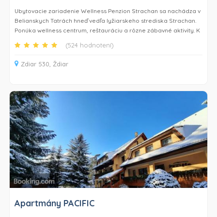
Ubytovacie zariadenie Wellness Penzion Strachan sa nachádza v
Belianskych Tatrách hneď vedľa lyžiarskeho strediska Strachan.
Ponúka wellness centrum, reštauráciu a rôzne zábavné aktivity. K
dispozícii je bezplatné Wi-Fi a súkromné parkovisko.
(524 hodnotení)
Ubytovacie jednotky v horskom štýle sú vybavené satelitnou TV s
Zdiar 530, Ždiar
plochou obrazovkou a majú balkón a súkromnú kúpeľňu.
Niektoré sú vybavené aj vaňou s tryskami a je z nich
panoramatický výhľad na pohorie.
Ubytovacie zariadenie Wellness Penzion Strachan podáva
tradičné slovenské a európske jedlá v reštaurácii na mieste.
Hostia si môžu vychutnať relaxačný priestor vrátane sauny a
vírivky.
Na mieste je k dispozícii detské ihrisko, minigolf a lanový park.
Hostia si môžu požičať lyžiarske vybavenie. Autobusová stanica je
od ubytovania vzdialená 500 metrov a múzeum v meste Ždiar je
vzdialené 2,5 km. Bachledova dolina so zjazdovkami a
cyklistickým parkom je vzdialená 7 km.
Apartmány PACIFIC