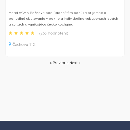
Hotel AGH v Rožnove pod Radhoštěm ponúka príjemné a
pohodlné ubytovanie v pekne a individuálne vybavených izbách
a suitách a vynikajúcu českú kuchyňu.
(263 hodnotení)
Okrem reštaurácie tu nájdete útulný lobby bar s bezplatným Wi-
Fi pripojením (k dispozícii v celom hoteli) a krb na stretnutia v
Čechova 142,
pokojnej atmosfére. V kaviarni Retro si môžete vychutnávať šálku
aromatickej kávy, zatiaľ čo budete sledovať živé športové
prenosy na širokouhlej televíznej obrazovke.
« Previous
Next »
Salónik v anglickom štýle je ideálnym miestom pre príjemné
posedenie s priateľmi a počas teplejších mesiacov sa na letnej
terase alebo v záhrade pripravujú jedlá na grile.
V hoteli je k dispozícii viacúčelová miestnosť pre rôzne obchodné
rokovania, semináre, školenia, svadobné hostiny a ďalšie
udalosti. Pre všetky typy akcií môžno zabezpečiť audiovizuálne
vybavenie pre prezentácie, tlmočnícke a mnohé iné služby,
kvetinové dekorácie a stravovanie.
Nenechajte si ujsť návštevu hotelovej vinárne a ochutnávky