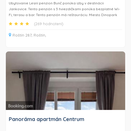
Ubytovanie Lesní penzion Bunč ponúka izby v destinácii
Jankovice. Tento penzión s 3 hviezdičkami ponúka bezplatné Wi-
Fi, terasu a bar. Tento penzión má reštauráciu. Miesto Dinopark
Vyškov je vzdialené 40 km.
(269 hodnotení)
Každá izba v ubytovaní Lesní penzion Bunč má šatníkovú skriňu. V
Roštín 287, Roštín,
izbách je k dispozícii súkromná kúpeľňa a niektoré izby v
ubytovaní Lesní penzion Bunč majú tiež priestor na posedenie.
Všetky izby majú súkromnú kúpeľňu s bezplatnými toaletnými
potrebami. Súčasťou vybavenia je aj posteľná bielizeň.
Hostia môžu v ubytovaní Lesní penzion Bunč využívať detské
ihrisko. Hostia ubytovania Lesní penzion Bunč sa môžu v destinácii
Jankovice a okolí venovať rôznym aktivitám, napríklad turistike a
cyklistike.
Letisko Brno–Tuřany je vzdialené 63 km.
Panoráma apartmán Centrum